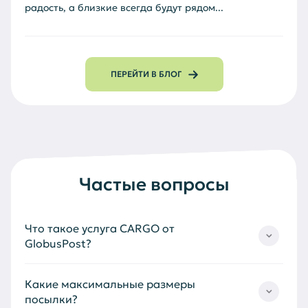
радость, а близкие всегда будут рядом...
ПЕРЕЙТИ В БЛОГ
Частые вопросы
Что такое услуга CARGO от
GlobusPost?
Услуга CARGO от GlobusPost – это надежное,
Какие максимальные размеры
удобное и экономичное решение для
посылки?
международной доставки крупногабаритных