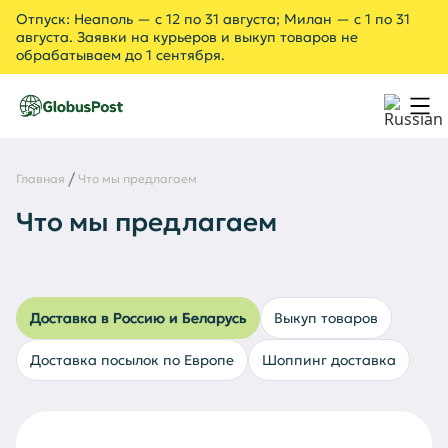
Отпуск: Неаполь — с 12 по 31 августа; Милан — с 1 по 31
августа. Заявки на курьеров и выкуп товаров не
обрабатываем до 1 сентября.
Выкуп товаров
Доставка
Шоппинг в Европе с доставкой в Россию
CARGO
О нас
Услуги
Магазины
Блог
Главная
Что мы предлагаем
Контакты
Как это работает
Что мы предлагаем
ВОЙТИ
+79115575407
+393882559018
Доставка в Россию и Беларусь
Выкуп товаров
Доставка посылок по Европе
Шоппинг доставка