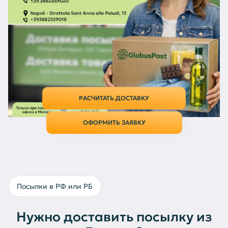
Россию и СНГ теперь ещё проще!
В честь открытия нового офиса в Милане, дарим 10€
на первую отправку в нашем офисе. Подробнее по
тел 393882559020 или в нашем офисе Viale Piceno
32, Milano
Более
С 2014
100 €
5000
года
Страховка без
предъявления чеков
Постоянных клиентов
На рынке
и фактур
РАСЧИТАТЬ ДОСТАВКУ
ОФОРМИТЬ ЗАЯВКУ
Посылки в РФ или РБ
Нужно доставить посылку из