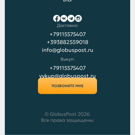
Блог
Доставка:
+79115575407
+393882559018
info@globuspost.ru
Выкуп:
+79115575407
vykup@globuspost.ru
ПОЗВОНИТЕ МНЕ
© GlobusPost 2026.
Все права защищены.