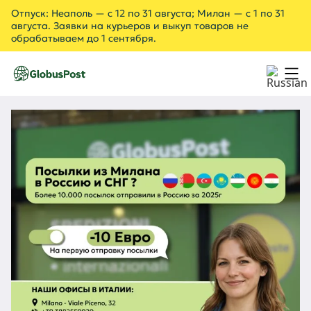
Отпуск: Неаполь — с 12 по 31 августа; Милан — с 1 по 31
августа. Заявки на курьеров и выкуп товаров не
обрабатываем до 1 сентября.
Выкуп товаров
Доставка
Шоппинг в Европе с доставкой в Россию
CARGO
О нас
Услуги
Магазины
Блог
Контакты
Как это работает
ВОЙТИ
+79115575407
+393882559018
Отправить посылку из Милана в